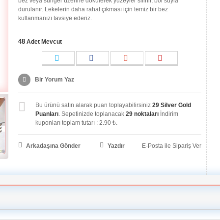
bez veya sünger üzerine dökülerek yüzeyler silinir, bol suyla
durulanır. Lekelerin daha rahat çıkması için temiz bir bez
kullanmanızı tavsiye ederiz.
48
Adet Mevcut
Bir Yorum Yaz
Bu ürünü satın alarak puan toplayabilirsiniz
29
Silver Gold
Puanları
. Sepetinizde toplanacak
29
noktaları
İndirim
kuponları toplam tutarı :
2.90 ₺
.
Arkadaşına Gönder
Yazdır
E-Posta ile Sipariş Ver