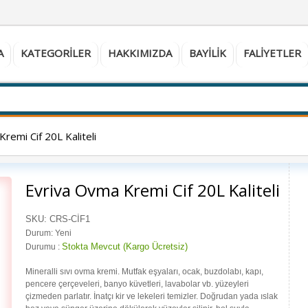
A
KATEGORILER
HAKKIMIZDA
BAYILIK
FALIYETLER
remi Cif 20L Kaliteli
Evriva Ovma Kremi Cif 20L Kaliteli
SKU:
CRS-CİF1
Durum:
Yeni
Stokta Mevcut (Kargo Ücretsiz)
Durumu :
Mineralli sıvı ovma kremi. Mutfak eşyaları, ocak, buzdolabı, kapı,
pencere çerçeveleri, banyo küvetleri, lavabolar vb. yüzeyleri
çizmeden parlatır. İnatçı kir ve lekeleri temizler. Doğrudan yada ıslak