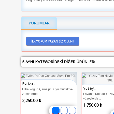
Doğrudan yada ıslak bez, sünger üzerine bir miktar dökülerek
YORUMLAR
İLK YORUM YAZAN SIZ OLUN !
5 AYNI KATEGORIDEKI DIĞER ÜRÜNLER:
Evriva...
Yüzey...
Ultra Yoğun Çamaşır Suyu mutfak ve
zeminlerde...
Lavanta Kokulu Yüzey 
yüzeylerde...
2,250.00 ₺
1,750.00 ₺