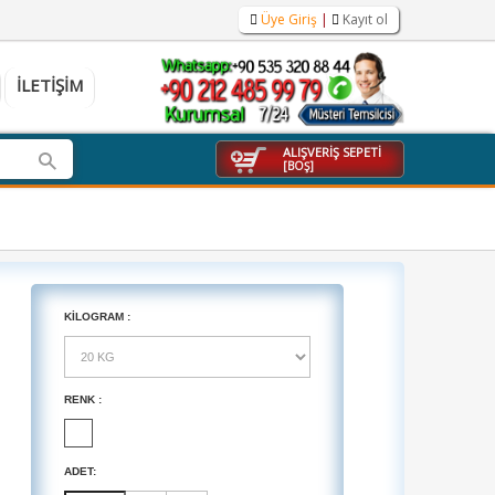
Üye Giriş
|
Kayıt ol
ILETIŞIM
ALIŞVERIŞ SEPETI
[BOŞ]
KILOGRAM :
RENK :
ADET: