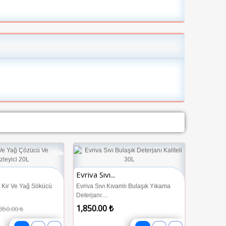
-5%
Evriva Sıvı...
r Kir Ve Yağ Sökücü
Evriva Sıvı Kıvamlı Bulaşık Yıkama
Deterjanı:...
1,850.00 ₺
850.00 ₺