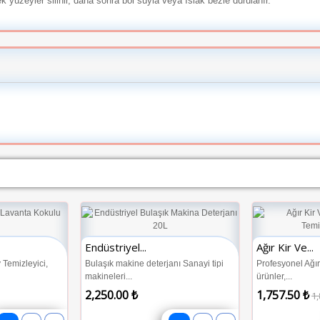
 yüzeyler silinir, daha sonra bol suyla veya ıslak bezle durulanır.
Endüstriyel...
Ağır Kir Ve...
Temizleyici,
Bulaşık makine deterjanı Sanayi tipi
Profesyonel Ağı
makineleri...
ürünler,...
2,250.00 ₺
1,757.50 ₺
1,